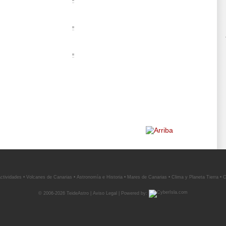
ctividades
•
Volcanes de Canarias
•
Astronomía e Historia
•
Mares de Canarias
•
Clima y Planeta Tierra
•
C
© 2006-2026 TeideAstro |
Aviso Legal
| Powered by: