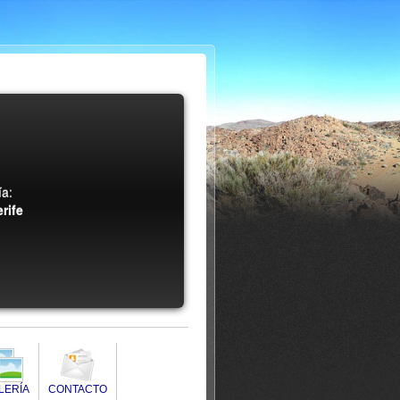
a:
rife
LERÍA
CONTACTO