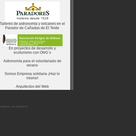
Talleres de astronomía y volcanes en el
Parador de Cañadas de El Teide
En proyectos de desarrollo y
ecoturismo con ONG`s
Astronomía para el voluntariado de
verano
Somos Empresa solidaria ¡Haz lo
mismo!
Arquitectos del Web
ontacte con Nosotros