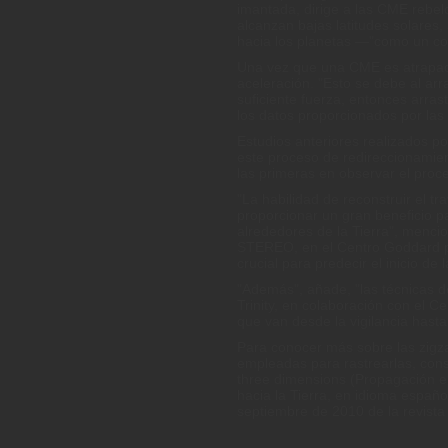
imantada, dirige a las CME rebe
alcanzan bajas latitudes solares,
hacia los planetas —"como un cor
Una vez que una CME es atrapada 
aceleración. "Esto se debe al arr
suficiente fuerza, entonces arra
los datos proporcionados por la
Estudios anteriores realizados p
este proceso de redireccionamie
las primeras en observar el proces
"La habilidad de reconstruir el t
proporcionar un gran beneficio p
alrededores de la Tierra", mencion
STEREO, en el Centro Goddard p
crucial para predecir el inicio d
"Además", añade, "las técnicas 
Trinity, en colaboración con el 
que van desde la vigilancia hasta
Para conocer más sobre las zig
empleadas para rastrearlas, cons
three dimensions (Propagación e
hacia la Tierra, en idioma españo
septiembre de 2010 de la revist