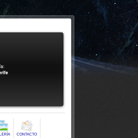
a:
rife
LERÍA
CONTACTO