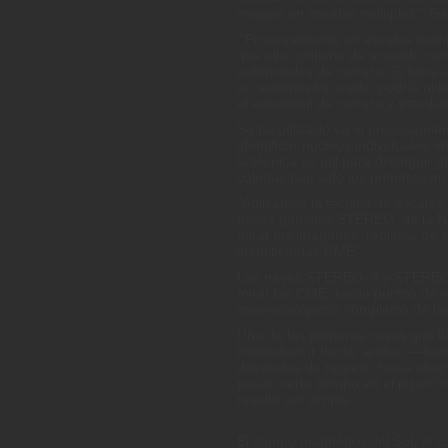
imagen en escalas múltiples". Gal
"'Procesamiento en escalas múltip
que ella contiene de acuerdo co
automóviles de carrera. Si tiene 
un automóvil trucado, podría util
el automóvil de carrera y estudiar
Se ha utilizado ya el procesamien
identificar núcleos individuales
la técnica es útil para distinguir
colegas han sido los primeros en r
"Aplicamos la técnica de escalas 
naves gemelas STEREO, de la NA
mirar las imágenes, repletas de es
identificar las CME".
Las naves STEREO–A y STEREO–B
mirar las CME desde puntos de vis
estereoscópicos completos de las
Una de las primeras cosas que ll
intentaban ir hacia "arriba" —fue
desviadas de regreso hacia abajo.
pasar cierto tiempo en el pizarrón
resultó ser simple:
El campo magnético del Sol, el c