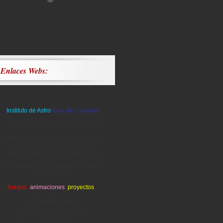
Enlaces Webs:
Instituto de Astro
física de Canarias
Unión Astronómica Internacional
El interactivo de los museos tinerfeños
Agencia espacial norteamericana
Colabora con la búsqueda de vida
extraterrestre
Juegos
,
animaciones
,
proyectos
...
Calendario lunar
¿Cómo está nuestro sol?