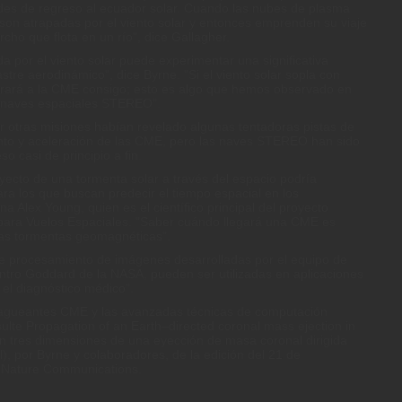
ldes de regreso al ecuador solar. Cuando las nubes de plasma
 son atrapadas por el viento solar y entonces emprenden su viaje
cho que flota en un río", dice Gallagher.
por el viento solar puede experimentar una significativa
astre aerodinámico", dice Byrne. "Si el viento solar sopla con
strará a la CME consigo; esto es algo que hemos observado en
s naves espaciales STEREO".
or otras misiones habían revelado algunas tentadoras pistas de
nto y aceleración de las CME, pero las naves STEREO han sido
o casi de principio a fin.
rayecto de una tormenta solar a través del espacio podría
ara los que buscan predecir el tiempo espacial en los
a Alex Young, quien es el científico principal del proyecto
ara Vuelos Espaciales. "Saber cuándo llegará una CME es
e las tormentas geomagnéticas".
de procesamiento de imágenes desarrolladas por el equipo de
Centro Goddard de la NASA, pueden ser utilizadas en aplicaciones
 el diagnóstico médico".
zagueantes CME y las avanzadas técnicas de computación
ulte Propagation of an Earth–directed coronal mass ejection in
n tres dimensiones de una eyección de masa coronal dirigida
l), por Byrne y colaboradores, de la edición del 21 de
a Nature Communications.