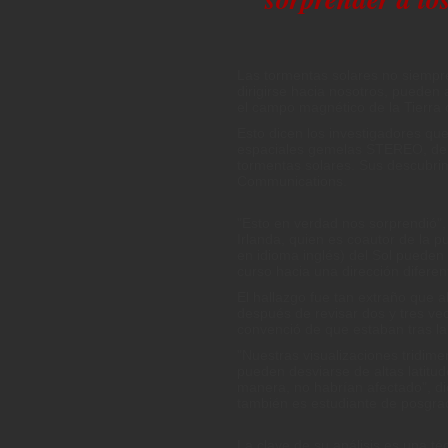
Las tormentas solares no siempr
dirigirse hacia nosotros, pueden
el campo magnético de la Tierra
Esto dicen los investigadores qu
espaciales gemelas STEREO, de la
tormentas solares. Sus descubrim
Communications.
"Esto en verdad nos sorprendió", 
Irlanda, quien es coautor de la 
en idioma inglés) del Sol pueden
curso hacia una dirección diferen
El hallazgo fue tan extraño que a
después de revisar dos y tres ve
convenció de que estaban tras la
"Nuestras visualizaciones tridim
pueden desviarse de altas latitu
manera, no habrían afectado", dic
también es estudiante de posgrad
La clave de su análisis es una 