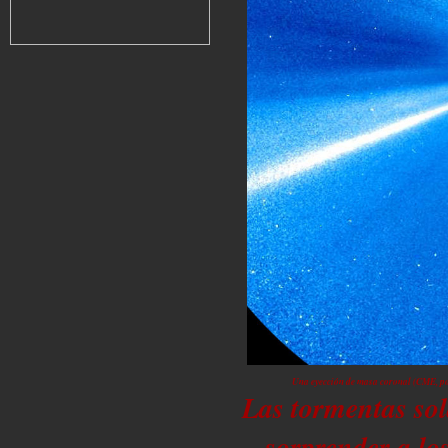
Una eyección de masa coronal (CME, po
Las tormentas sol
sorprender a lo