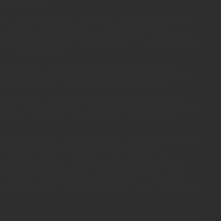
lagher explica:
les' quiere decir tomar una imagen y clasificar los elementos
n su tamaño. Supongamos que a usted le interesan los
una fotografía que contiene un plato con frutas, una persona y
izar el procesamiento en escalas múltiples con el fin de destacar
 sus características".
to en escalas múltiples en la investigación médica para
 en imágenes que contienen multitudes de células. En astronomía,
 galaxias en imágenes con cientos de estrellas. Gallagher y sus
efinar la técnica y aplicarla al campo de la física solar.
múltiples a los datos del coronógrafo proporcionados por las
SA", continúa Gallagher. "Nuestra computadora pudo entonces
trellas y de ráfagas y grumos brillantes del viento solar, e
 tienen una gran separación entre sí, de manera que pueden
ta distintos. Esto permitió al equipo crear modelos
 tormentas solares y rastrearlas cuando se alejan del Sol.
amó la atención de los investigadores fue que las CME que
ra del plano del sistema solar y lejos de los planetas— eran
 Gallagher confiesa que tuvieron que recurrir a los libros y
 para entender con claridad el fenómeno. Al final, la explicación
ual tiene la misma forma que el campo producido por una barra