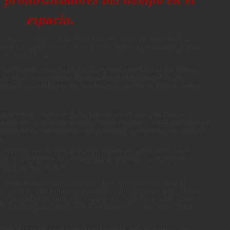
espacio.
e viajan en línea recta. Pero una vez que han empezado a
 acelerar rápidamente, acumulando impulso para luego golpear
 con más fuerza.
e han estado usando los datos proporcionados por las naves
 NASA, para revelar la estructura tridimensional de las
ientos se publicaron en la edición de hoy de la revista Nature
dice Peter Gallagher, de la Universidad Trinity, en Dublín,
publicación. "Las eyecciones de masa coronal (CMEs, por su sigla
 inicialmente moverse en una dirección, y de pronto cambiar de
te".
l principio creyeron que habían cometido algún error. Pero
ces su trabajo sobre docenas de erupciones, el equipo se
 pista de algo nuevo.
ensionales muestran claramente que las tormentas solares
des solares y terminar impactando contra planetas que, de otra
e Jason Byrne, quien es el autor principal de la publicación y
o de Computación de Alto Rendimiento, en el Centro Trinity.
técnica computacional novedosa llamada "procesamiento de