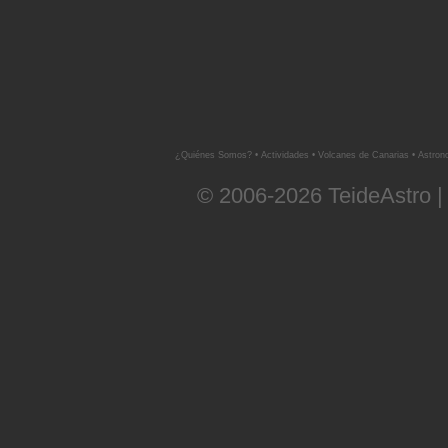
¿Quiénes Somos?
•
Actividades
•
Volcanes de Canarias
•
Astron
© 2006-2026 TeideAstro |