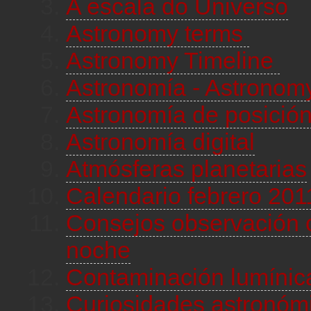
A escala do Universo
Astronomy terms
Astronomy Timeline
Astronomía - Astrono
Astronomía de posició
Astronomía digital
Atmósferas planetarias
Calendario febrero 201
Consejos observación c
noche
Contaminación lumínic
Curiosidades astronóm