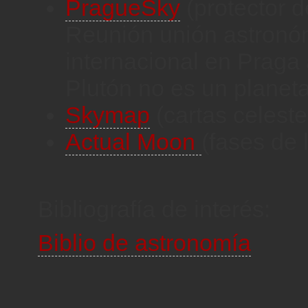
PragueSky
(protector d
Reunión unión astronó
internacional en Praga
Plutón no es un planeta
Skymap
(cartas celest
Actual Moon
(fases de 
Bibliografía de interés:
Biblio de astronomía