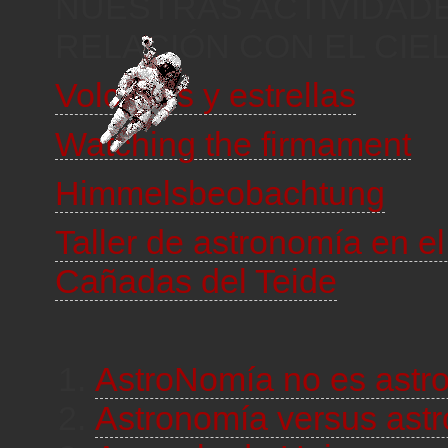
NUESTRAS ACTIVIDAD
RELACIÓN CON EL CIE
Volcanes y estrellas
Watching the firmament
Himmelsbeobachtung
Taller de astronomía en e
Cañadas del Teide
AstroNomía no es astr
Astronomía versus astr