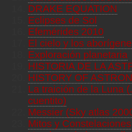
DRAKE EQUATION
Eclipses de Sol
Efemérides 2010
El cielo y los aborígen
Exploración planetaria
HISTORIA DE LA AS
HISTORY OF ASTRO
La traición de la Luna (
cuentito)
Messier (Sky atlas 200
Mitos y Constelaciones