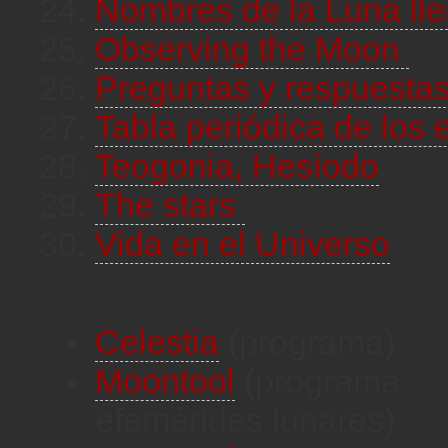
Nombres de la Luna ll
Observing the Moon
Preguntas y respuesta
Tabla periódica de los
Teogonia, Hesíodo
.
The stars
Vida en el Universo
Celestia
(programa)
Moontool
(programa
efemérides lunares)